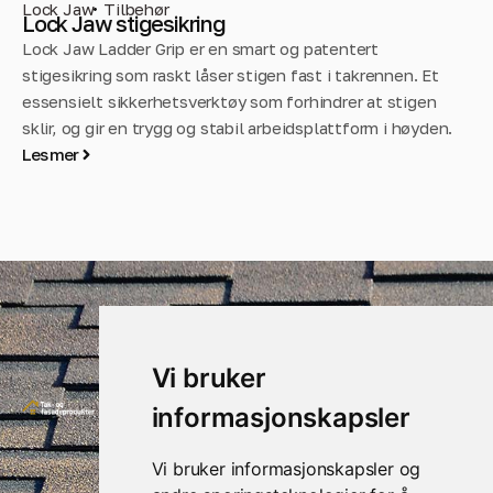
Lock Jaw
Tilbehør
Di
Lock Jaw stigesikring
D
Lock Jaw Ladder Grip er en smart og patentert
Di
stigesikring som raskt låser stigen fast i takrennen. Et
br
essensielt sikkerhetsverktøy som forhindrer at stigen
pr
sklir, og gir en trygg og stabil arbeidsplattform i høyden.
ma
Les mer
me
Le
Vi bruker
Kontakt
Nyttige
informasjonskapsler
oss
linker
Sundlandveien
Hjem
Vi bruker informasjonskapsler og
20, 3160