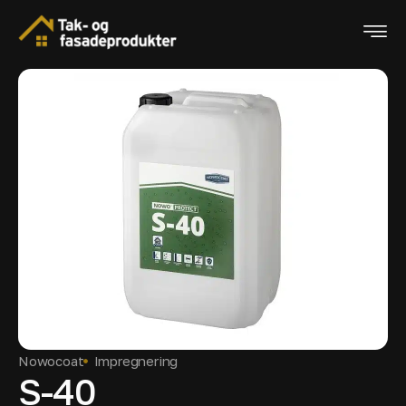
Nowocoat
Impregnering
S-40