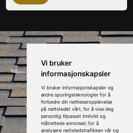
Vi bruker
Kontakt
Nyttige
informasjonskapsler
oss
linker
Sundlandveien
Hjem
Vi bruker informasjonskapsler og
20, 3160
andre sporingsteknologier for å
Våre
Stokke. Lager
forbedre din nettleseropplevelse
produkter
nr. 7.
på nettstedet vårt, for å vise deg
Om oss
personlig tilpasset innhold og
(+47) 33 33
målrettede annonser, for å
20 20
Kontakt
analysere nettstedstrafikken vår og