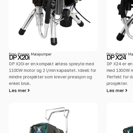
Dino-Power
Malepumper
Dino-Power
Ma
DP X20i
DP X24
DP X20i er en kompakt airless sprøyte med
DP X24 er en 
1100W motor og 2 l/min kapasitet. Ideell for
med 1300W mo
mindre prosjekter som krever presisjon og
Perfekt for d
enkel bruk.
prosjekter.
Les mer
Les mer