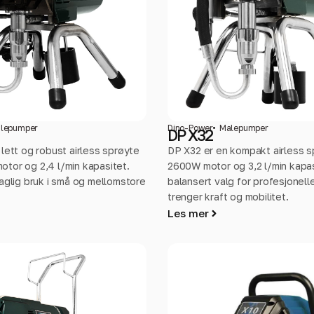
lepumper
Dino-Power
Malepumper
DP X32
lett og robust airless sprøyte
DP X32 er en kompakt airless 
tor og 2,4 l/min kapasitet.
2600W motor og 3,2 l/min kapas
aglig bruk i små og mellomstore
balansert valg for profesjonel
trenger kraft og mobilitet.
Les mer