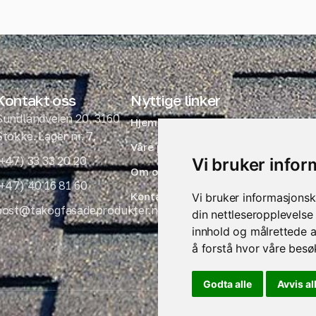
Kontakt oss
Nyttige linker
Sundlandveien 20, 3160
Hjem
Stokke. Lager nr. 7.
Våre produkter
(+47) 33 33 20 20
Vi bruker info
Om oss
(+47) 40 16 81 60
Kontakt
Vi bruker informasjonsk
post@takogfasadeprodukter.no
din nettleseropplevelse 
innhold og målrettede a
å forstå hvor våre bes
Godta alle
Avvis al
Personvern
Nettside levert av 