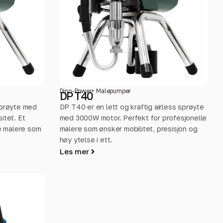
Dino-Power
Malepumper
DP T40
sprøyte med
DP T40 er en lett og kraftig airless sprøyte
itet. Et
med 3000W motor. Perfekt for profesjonelle
le malere som
malere som ønsker mobilitet, presisjon og
høy ytelse i ett.
Les mer