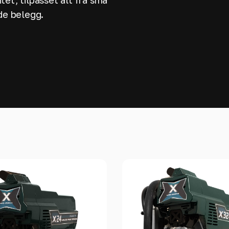
et, tilpasset alt fra små
de belegg.