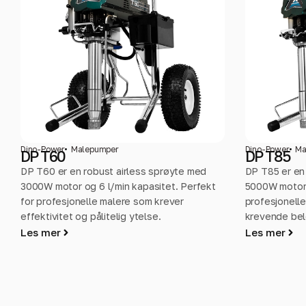
Dino-Power
Malepumper
Dino-Power
Ma
DP T60
DP T85
DP T60 er en robust airless sprøyte med
DP T85 er en 
3000W motor og 6 l/min kapasitet. Perfekt
5000W motor 
for profesjonelle malere som krever
profesjonell
effektivitet og pålitelig ytelse.
krevende bele
Les mer
Les mer