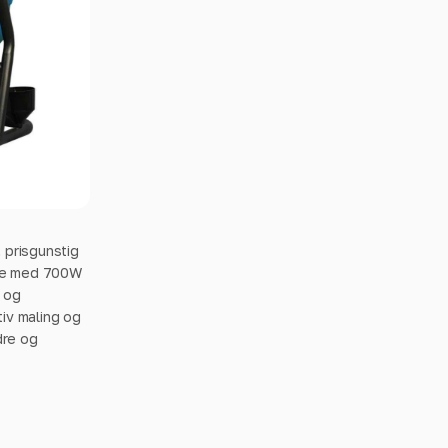
 prisgunstig
yte med 700W
r og
iv maling og
dre og