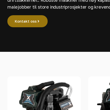
driftssikkerhet. Robuste maskiner med høy kapasit
malejobber til store industriprosjekter og kreven
Kontakt oss