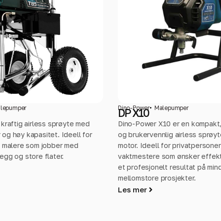
lepumper
Dino-Power
Malepumper
DP X10
kraftig airless sprøyte med
Dino-Power X10 er en kompakt,
og høy kapasitet. Ideell for
og brukervennlig airless sprø
e malere som jobber med
motor. Ideell for privatpersone
gg og store flater.
vaktmestere som ønsker effekt
et profesjonelt resultat på min
mellomstore prosjekter.
Les mer