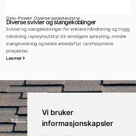
Dino-Power
Diverse sprøyteutstyr
Di
Diverse svivler og slangekoblinger
Di
Svivler og slangekoblinger for enklere håndtering og trygg
Div
tilkobling i sprøyteutstyr. Gir smidigere sprøyting, mindre
fly
slangevridning og bedre arbeidsflyt i profesjonelle
og
prosjekter.
Le
Les mer
Vi bruker
Kontakt
Nyttige
informasjonskapsler
oss
linker
Sundlandveien