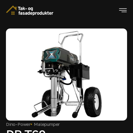
Dino-Power
Malepumper