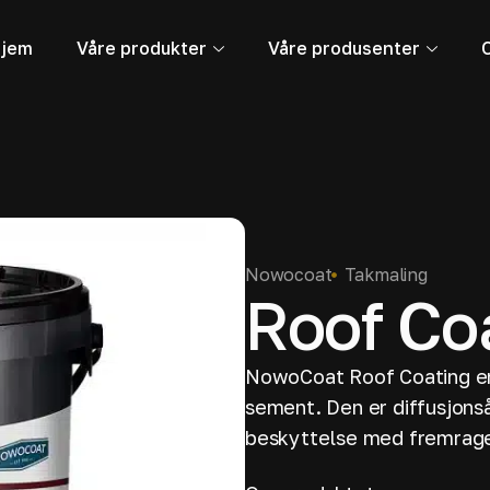
jem
Våre produkter
Våre produsenter
Nowocoat
Takmaling
Roof Co
NowoCoat Roof Coating er
sement. Den er diffusjons
beskyttelse med fremrag