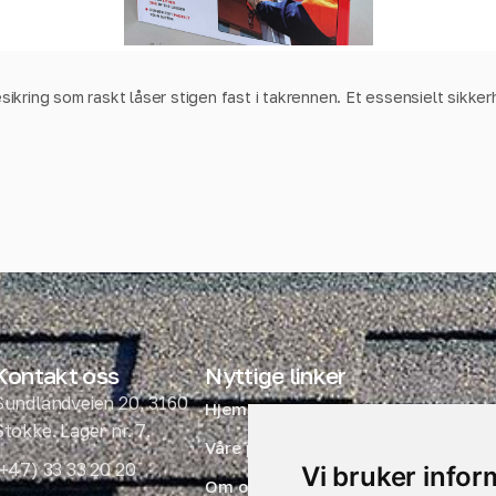
ikring som raskt låser stigen fast i takrennen. Et essensielt sikkerh
Kontakt oss
Nyttige linker
Sundlandveien 20, 3160
Hjem
Stokke. Lager nr. 7.
Våre produkter
(+47) 33 33 20 20
Vi bruker info
Om oss