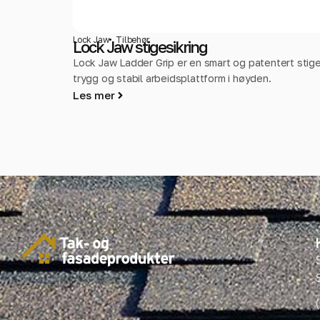
Lock Jaw
Tilbehør
Lock Jaw stigesikring
Lock Jaw Ladder Grip er en smart og patentert stiges
trygg og stabil arbeidsplattform i høyden.
Les mer